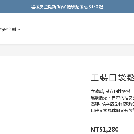
FMA ACTIVE 服飾首購 599 元免運費！加入會員贈 100 元購物金～
器械皮拉提斯/瑜珈 體驗超優惠 $450 起
FMA ACTIVE 服飾首購 599 元免運費！加入會員贈 100 元購物金～
主題企劃
工裝口袋
立體感, 帶有個性穿搭
鬆緊腰頭，自帶內裡安
高腰小A字版型特顯腿
口袋元素既休閒又有設
NT$1,280