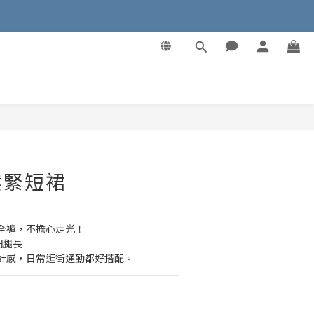
立即購買
鬆緊短裙
全褲，不擔心走光！
細腿長
計感，日常逛街通勤都好搭配。