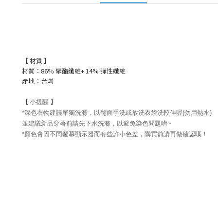
【 材質 】
材質：86% 聚酯纖維+ 14% 彈性纖維
產地：台灣
【
】
小提醒
*深色衣物建議單獨洗滌，以翻面手洗或放洗衣袋洗較佳喔(勿用熱水)
並建議新品穿著前請先下水洗滌，以避免染色問題唷~
*顏色會因不同螢幕顯示器而有些許小色差，購買前請再做確認哦！