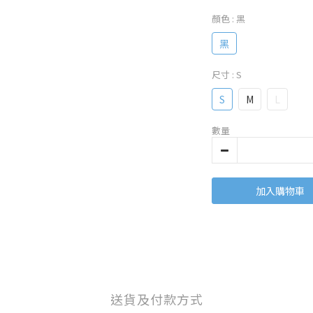
顏色
: 黑
黑
尺寸
: S
S
M
L
數量
加入購物車
送貨及付款方式