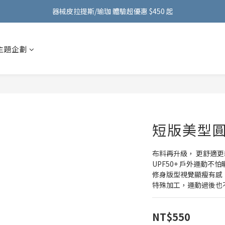
FMA ACTIVE 服飾首購 599 元免運費！加入會員贈 100 元購物金～
器械皮拉提斯/瑜珈 體驗超優惠 $450 起
FMA ACTIVE 服飾首購 599 元免運費！加入會員贈 100 元購物金～
主題企劃
短版美型圓領
布料再升級， 更舒適更
UPF50+ 戶外運動不
修身版型視覺顯瘦有感
特殊加工，運動過後也
NT$550