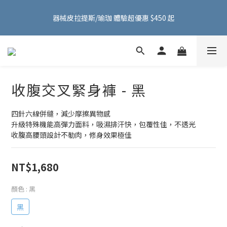
FMA ACTIVE 服飾首購 599 元免運費！加入會員贈 100 元購物金
器械皮拉提斯/瑜珈 體驗超優惠 $450 起
～
FMA ACTIVE 服飾首購 599 元免運費！加入會員贈 100 元購物金
～
收腹交叉緊身褲 - 黑
四針六線併縫，減少摩擦異物感
升級特殊機能高彈力面料，吸濕排汗快，包覆性佳，不透光
收腹高腰頭設計不勒肉，修身效果極佳
NT$1,680
顏色
: 黑
黑