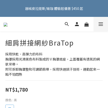
FMA ACTIVE 服飾首購 599 元免運費！加入會員贈 100 元購物金
器械皮拉提斯/瑜珈 體驗超優惠 $450 起
～
FMA ACTIVE 服飾首購 599 元免運費！加入會員贈 100 元購物金
～
細肩拼接網紗BraTop
採用快乾、高彈力的布料
胸罩採用光滑黑色布料製成的 V 胸罩底座，上面覆蓋有透氣的網
狀吊帶。
附可拆卸胸罩墊和可調節肩帶，採用快速排汗技術，運動起來一
點不怕悶熱
NT$1,780
顏色
: 黑