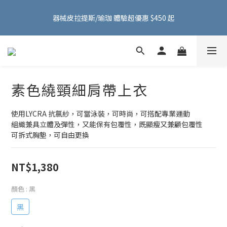
FMA ACTIVE 服飾首購 599 元免運費！加入會員贈 100 元購物金
器械皮拉提斯/瑜珈 體驗超優惠 $450 起
～
FMA ACTIVE 服飾首購 599 元免運費！加入會員贈 100 元購物金
～
素色繞頸細肩帶上衣
使用LYCRA 抗氯紗，可當泳裝，可時尚，可搭配專業運動
組織兼具立體及彈性，又能保有包覆性，既顯瘦又兼顧包覆性
可拆式胸墊，可自由更換
NT$1,380
顏色
: 黑
黑