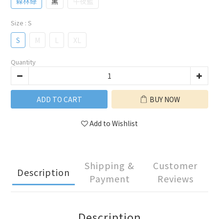
森林綠
黑
午夜藍
Size
: S
S
M
L
XL
Quantity
ADD TO CART
BUY NOW
Add to Wishlist
Shipping &
Customer
Description
Payment
Reviews
Description