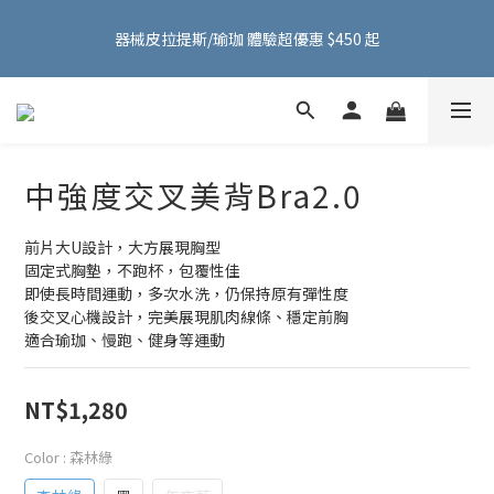
FMA ACTIVE 服飾首購 599 元免運費！加入會員贈 100 元購物金
器械皮拉提斯/瑜珈 體驗超優惠 $450 起
～
FMA ACTIVE 服飾首購 599 元免運費！加入會員贈 100 元購物金
～
中強度交叉美背Bra2.0
前片大U設計，大方展現胸型
固定式胸墊，不跑杯，包覆性佳
即使長時間運動，多次水洗，仍保持原有彈性度
後交叉心機設計，完美展現肌肉線條、穩定前胸
適合瑜珈、慢跑、健身等運動
NT$1,280
Color
: 森林綠