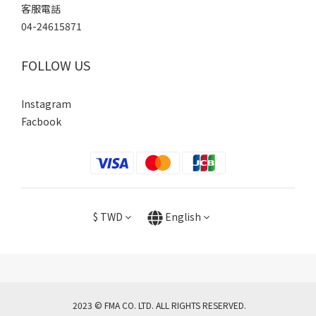
客服電話
04-24615871
FOLLOW US
Instagram
Facbook
$
TWD
English
2023 © FMA CO. LTD. ALL RIGHTS RESERVED.