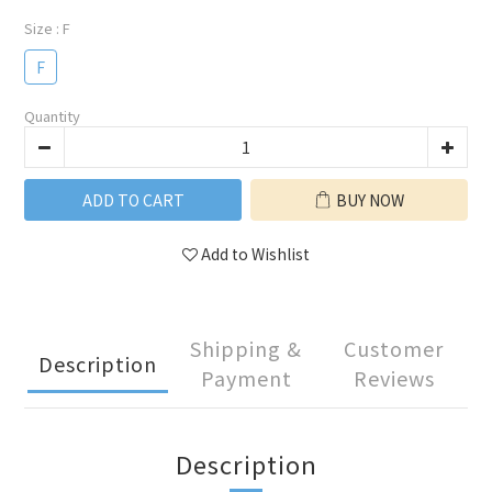
Size
: F
F
Quantity
ADD TO CART
BUY NOW
Add to Wishlist
Shipping &
Customer
Description
Payment
Reviews
Description