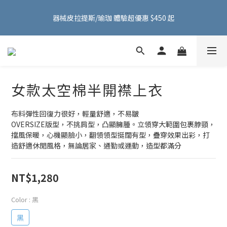
FMA ACTIVE 服飾首購 599 元免運費！加入會員贈 100 元購物金
器械皮拉提斯/瑜珈 體驗超優惠 $450 起
～
FMA ACTIVE 服飾首購 599 元免運費！加入會員贈 100 元購物金
～
女款太空棉半開襟上衣
布料彈性回復力很好，輕量舒適，不易皺
OVERSIZE版型，不挑肩型，凸顯臃腫。立領穿大範圍包裹脖頸，
擋風保暖，心機顯臉小，翻領領型挺闊有型，疊穿效果出彩，打
造舒適休閒風格，無論居家、通勤或運動，造型都滿分
NT$1,280
Color
: 黑
黑