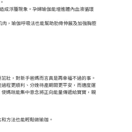
。
，造成浮腫現象。孕婦瑜伽能增進體內血液循環
肌肉，瑜伽呼吸法也能幫助肋骨伸展及加強胸腔
漸茁壯，對新手爸媽而言真是再幸福不過的事。
產過程更順利、分娩待產期間更平安，而適度運
，使媽咪能集中意念將正向能量傳遞給寶寶，親
念和方法也能輕鬆做瑜珈。