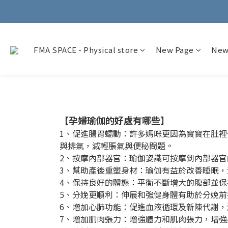
FMA SPACE - Physical store
New Page
New
【孕婦瑜伽的好處有哪些】
1、促進腸胃蠕動：許多媽咪更因為寶寶在肚
與排氣，減輕脹氣與便秘問題。
2、按摩內部器官：瑜伽姿識可按摩到內部器官
3、幫助產後重塑身材：瑜伽有益於改善睡眠，
4、保持良好的體態：平衡不斷增大的腹部並保
5、分娩更順利：伸展和強健身體有助於分娩
6、增加心肺功能：促進血液循環及新陳代謝
7、增加肌肉張力：增強體力和肌肉張力，增