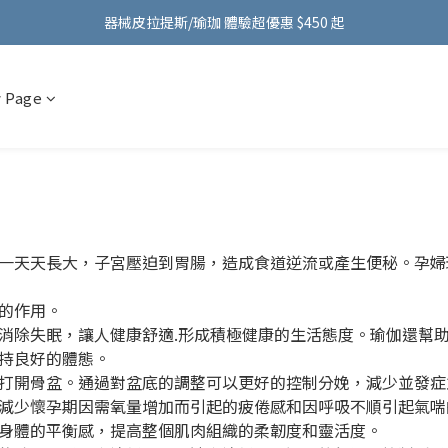
FMA ACTIVE 服飾首購 599 元免運費！加入會員贈 100 元購物金～
器械皮拉提斯/瑜珈 體驗超優惠 $450 起
FMA ACTIVE 服飾首購 599 元免運費！加入會員贈 100 元購物金～
 Page
裡一天天長大，子宮壓迫到胃腸，造成食道逆流或產生便秘。孕
的作用。
消除失眠，讓人健康舒適.形成積極健康的生活態度。瑜伽還幫
持良好的體態。
前打開骨盆。通過對盆底的調整可以更好的控制分娩，減少並發症
，減少懷孕期因需氧量增加而引起的疲倦感和因呼吸不順引起氣喘
強身體的平衡感，提高整個肌肉組織的柔韌度和靈活度。