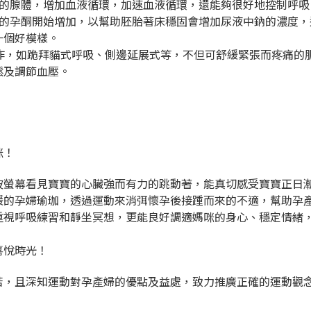
泌的腺體，增加血液循環，加速血液循環，還能夠很好地控制呼吸
內的孕酮開始增加，以幫助胚胎著床穩固會增加尿液中鈉的濃度
一個好模樣。
動作，如跪拜貓式呼吸、側邊延展式等，不但可舒緩緊張而疼痛的
鬆及調節血壓。
咪！
波螢幕看見寶寶的心臟強而有力的跳動著，能真切感受寶寶正日
緩的孕婦瑜珈，透過運動來消弭懷孕後接踵而來的不適，幫助孕
重視呼吸練習和靜坐冥想，更能良好調適媽咪的身心、穩定情緒
喜悅時光！
苦，且深知運動對孕產婦的優點及益處，致力推廣正確的運動觀