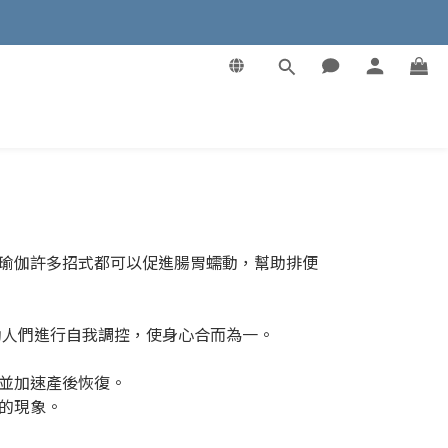
婦瑜伽許多招式都可以促進腸胃蠕動，幫助排便
助人們進行自我調控，使身心合而為一。
並加速產後恢復。
的現象。