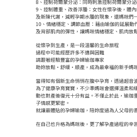
8、控制荷爾蒙分泌：同時刺激控制荷爾蒙分
9、控制體重、改善浮腫：女性在懷孕後，體
及新陳代謝，減輕孕期水腫的現象，還媽咪們
10、情緒穩定、調節血壓：藉由瑜伽的延展
及背部肌肉的彈性​​，讓媽咪情緒穩定、肌肉放
從懷孕到生產，是一段溫馨的生命旅程
過程中可能經歷許多不適與困難
請跟著經驗豐富的孕婦瑜珈專家
助妳放鬆‧舒緩‧順產，成為最幸福的新手媽
當得知有個新生命悄悄在腹中孕育，透過超音
為了健康孕育寶寶，不少準媽咪會選擇溫柔和
動也對產後復元十分有益。不僅止於此，瑜珈
子情感更緊密。
就讓最體貼的孕婦瑜珈，陪妳度過為人父母的
在自己也升格為媽咪後，更了解孕產過程的辛