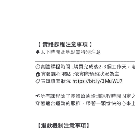
【 實體課程注意事項 】
🔔以下時間及地點需特別注意
_________________________________
⏱實體課程時間 :購買完成後2-3個工作天
🏠實體課程地點 :依實際預約狀況為主
📋表單填寫狀況
https://bit.ly/3MuiWU7
📢所有課程除了團體療癒瑜珈課程時間固定
穿著適合運動的服飾，帶著一顆愉快的心來
【退款機制注意事項】